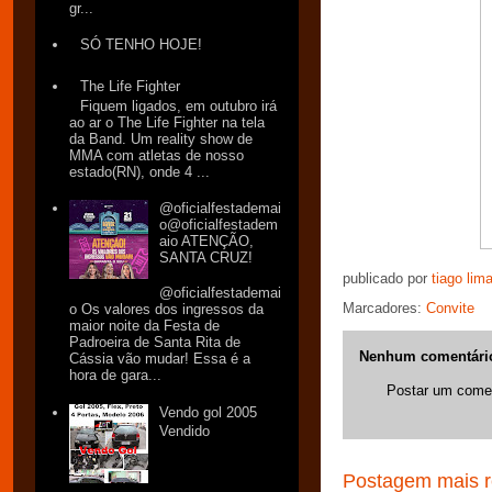
gr...
SÓ TENHO HOJE!
The Life Fighter
Fiquem ligados, em outubro irá
ao ar o The Life Fighter na tela
da Band. Um reality show de
MMA com atletas de nosso
estado(RN), onde 4 ...
@oficialfestademai
o@oficialfestadem
aio ATENÇÃO,
SANTA CRUZ!
publicado por
tiago lim
@oficialfestademai
Marcadores:
Convite
o Os valores dos ingressos da
maior noite da Festa de
Padroeira de Santa Rita de
Nenhum comentári
Cássia vão mudar! Essa é a
hora de gara...
Postar um comen
Vendo gol 2005
Vendido
Postagem mais r