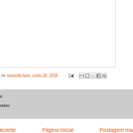
a
às
segunda-feira, junho 20, 2016
o:
tário
ecente
Página inicial
Postagem mai