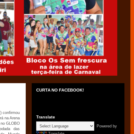
CURTA NO FACEBOOK!
) confirmou
Translate
erá na Arena
ue no GLOBO
Powered by
odada das
Translate