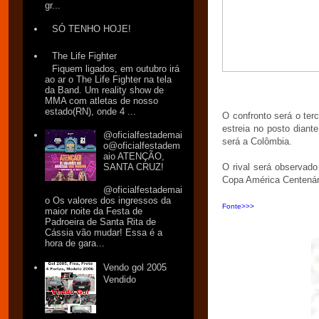
gr...
SÓ TENHO HOJE!
The Life Fighter
Fiquem ligados, em outubro irá
ao ar o The Life Fighter na tela
da Band. Um reality show de
MMA com atletas de nosso
estado(RN), onde 4 ...
O confronto será o terc
estreia no posto diant
@oficialfestademai
será a Colômbia.
o@oficialfestadem
aio ATENÇÃO,
SANTA CRUZ!
O rival será observado
Copa América Centenári
@oficialfestademai
o Os valores dos ingressos da
Fonte>>>
maior noite da Festa de
Padroeira de Santa Rita de
Cássia vão mudar! Essa é a
hora de gara...
Vendo gol 2005
Vendido