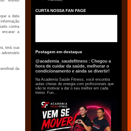
a do Mundo
CURTA NOSSA FAN PAGE
l que a data
a informação
uelo contra
 encarar a
ra, terá sua
Postagem em destaque
 adversário
@academia_saudefitness : Chegou a
hora de cuidar da saúde, melhorar o
semifinal da
condicionamento e ainda se divertir!
Na Academia Saúde Fitness, você encontra
aulas cheias de energia com profissionais que
vão te motivar a dar o seu melhor em cada
treino. Fun...