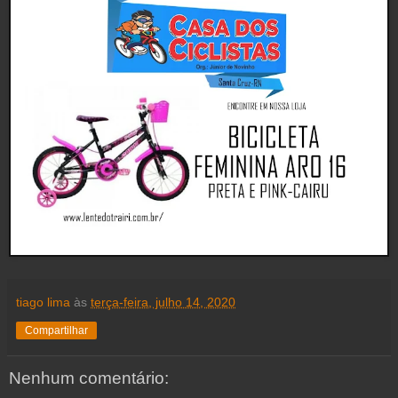
tiago lima
às
terça-feira, julho 14, 2020
Compartilhar
Nenhum comentário: