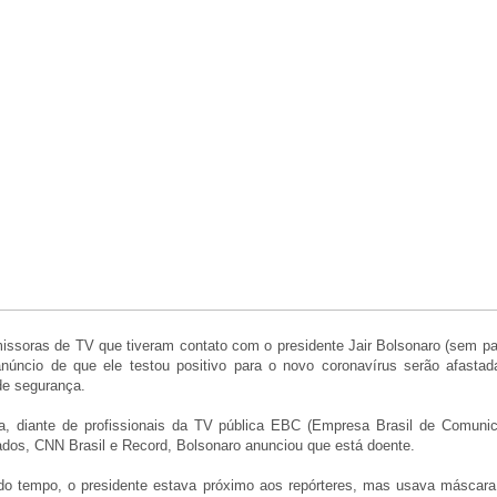
issoras de TV que tiveram contato com o presidente Jair Bolsonaro (sem par
o anúncio de que ele testou positivo para o novo coronavírus serão afasta
de segurança.
a, diante de profissionais da TV pública EBC (Empresa Brasil de Comuni
vados, CNN Brasil e Record, Bolsonaro anunciou que está doente.
 do tempo, o presidente estava próximo aos repórteres, mas usava máscara