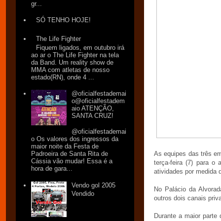
gr...
SÓ TENHO HOJE!
The Life Fighter
Fiquem ligados, em outubro irá
ao ar o The Life Fighter na tela
da Band. Um reality show de
MMA com atletas de nosso
estado(RN), onde 4 ...
@oficialfestademai
o@oficialfestadem
aio ATENÇÃO,
SANTA CRUZ!
@oficialfestademai
o Os valores dos ingressos da
maior noite da Festa de
As equipes das três em
Padroeira de Santa Rita de
Cássia vão mudar! Essa é a
terça-feira (7) para 
hora de gara...
atividades por medida 
Vendo gol 2005
No Palácio da Alvorad
Vendido
outros dois canais pri
Durante a maior parte