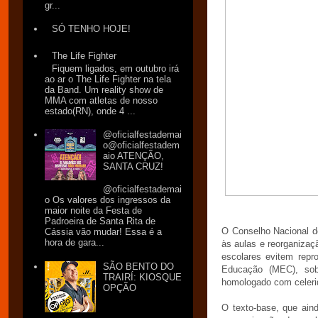
gr...
SÓ TENHO HOJE!
The Life Fighter
Fiquem ligados, em outubro irá
ao ar o The Life Fighter na tela
da Band. Um reality show de
MMA com atletas de nosso
estado(RN), onde 4 ...
@oficialfestademai
o@oficialfestadem
aio ATENÇÃO,
SANTA CRUZ!
@oficialfestademai
o Os valores dos ingressos da
maior noite da Festa de
Padroeira de Santa Rita de
O Conselho Nacional d
Cássia vão mudar! Essa é a
hora de gara...
às aulas e reorganiza
escolares evitem repr
SÃO BENTO DO
Educação (MEC), sob
TRAIRÍ: KIOSQUE
homologado com celeri
OPÇÃO
O texto-base, que ain