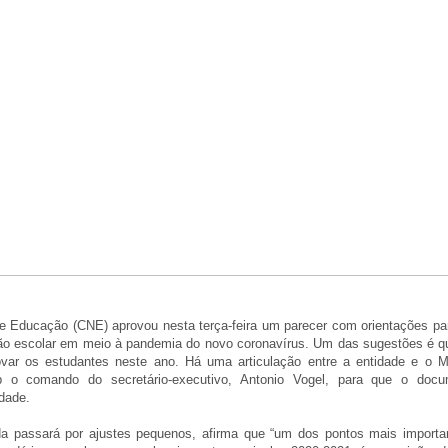
e Educação (CNE) aprovou nesta terça-feira um parecer com orientações par
ção escolar em meio à pandemia do novo coronavírus. Um das sugestões é q
ovar os estudantes neste ano. Há uma articulação entre a entidade e o Mi
 o comando do secretário-executivo, Antonio Vogel, para que o docu
dade.
da passará por ajustes pequenos, afirma que “um dos pontos mais importa