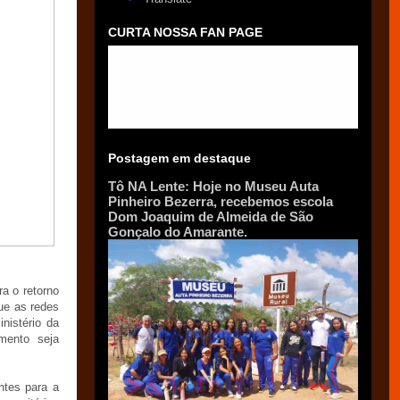
CURTA NOSSA FAN PAGE
Postagem em destaque
Tô NA Lente: Hoje no Museu Auta
Pinheiro Bezerra, recebemos escola
Dom Joaquim de Almeida de São
Gonçalo do Amarante.
a o retorno
ue as redes
nistério da
mento seja
ntes para a