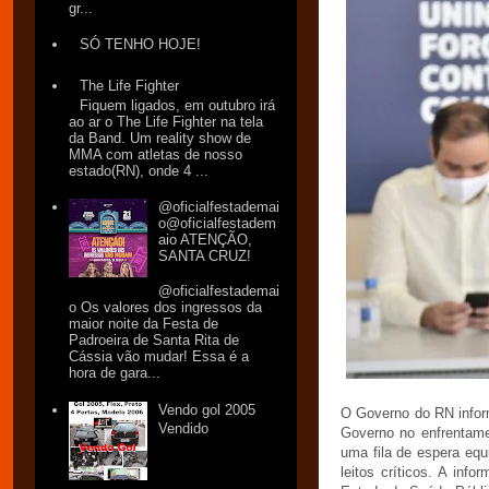
gr...
SÓ TENHO HOJE!
The Life Fighter
Fiquem ligados, em outubro irá
ao ar o The Life Fighter na tela
da Band. Um reality show de
MMA com atletas de nosso
estado(RN), onde 4 ...
@oficialfestademai
o@oficialfestadem
aio ATENÇÃO,
SANTA CRUZ!
@oficialfestademai
o Os valores dos ingressos da
maior noite da Festa de
Padroeira de Santa Rita de
Cássia vão mudar! Essa é a
hora de gara...
Vendo gol 2005
O Governo do RN inform
Vendido
Governo no enfrentame
uma fila de espera equ
leitos críticos. A in