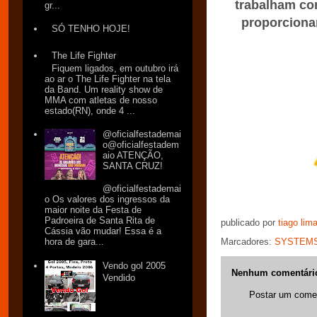
trabalham com
gr...
proporciona
SÓ TENHO HOJE!
The Life Fighter
Fiquem ligados, em outubro irá
ao ar o The Life Fighter na tela
da Band. Um reality show de
MMA com atletas de nosso
estado(RN), onde 4 ...
@oficialfestademai
o@oficialfestadem
aio ATENÇÃO,
SANTA CRUZ!
@oficialfestademai
o Os valores dos ingressos da
maior noite da Festa de
Padroeira de Santa Rita de
publicado por
tiago lim
Cássia vão mudar! Essa é a
Marcadores:
SYSTEM
hora de gara...
Vendo gol 2005
Nenhum comentári
Vendido
Postar um comen