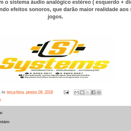
 o sistema áudio analógico estéreo ( esquerdo + dir
ndo efeitos sonoros, que darão maior realidade aos
jogos.
a
às
terça-feira, janeiro 09, 2018
S
o:
tário