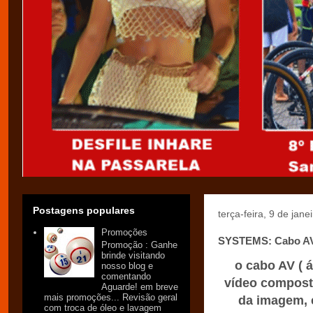
Postagens populares
terça-feira, 9 de jane
Promoções
SYSTEMS: Cabo AV
Promoção : Ganhe
brinde visitando
o cabo AV ( á
nosso blog e
comentando
vídeo composto
Aguarde! em breve
mais promoções... Revisão geral
da imagem, 
com troca de óleo e lavagem