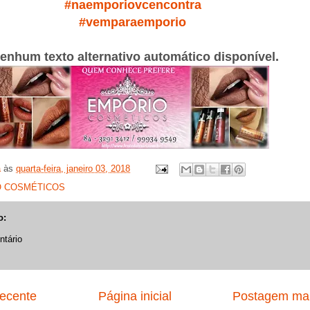
#naemporiovcencontra
#vemparaemporio
a
às
quarta-feira, janeiro 03, 2018
 COSMÉTICOS
o:
tário
ecente
Página inicial
Postagem mai