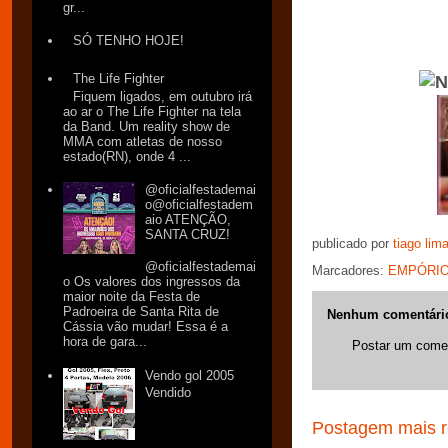
gr...
SÓ TENHO HOJE!
The Life Fighter
Fiquem ligados, em outubro irá
ao ar o The Life Fighter na tela
da Band. Um reality show de
MMA com atletas de nosso
estado(RN), onde 4 ...
@oficialfestademai
o@oficialfestadem
aio ATENÇÃO,
SANTA CRUZ!
publicado por
tiago lim
@oficialfestademai
Marcadores:
EMPÓRIO
o Os valores dos ingressos da
maior noite da Festa de
Padroeira de Santa Rita de
Nenhum comentári
Cássia vão mudar! Essa é a
hora de gara...
Postar um comen
Vendo gol 2005
Vendido
Postagem mais r