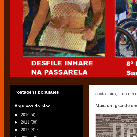
Postagens populares
sexta-feira, 9 de mai
Mais um grande em
Arquivos do blog
►
2010
(4)
►
2011
(38)
►
2012
(817)