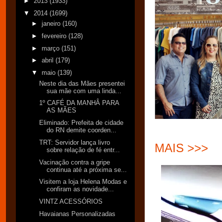
►
2013
(1933)
▼
2014
(1699)
►
janeiro
(160)
►
fevereiro
(128)
►
março
(151)
►
abril
(179)
▼
maio
(139)
Neste dia das Mães presentei
sua mãe com uma linda...
1º CAFÉ DA MANHÂ PARA
AS MÃES
Eliminado: Prefeita de cidade
do RN demite coorden...
TRT: Servidor lança livro
MAIS >>>
sobre relação de fé entr...
Vacinação contra a gripe
continua até a próxima se...
Visitem a loja Helena Modas e
confiram as novidade...
VINTZ ACESSÓRIOS
Havaianas Personalizadas