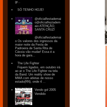
gr...
SÓ TENHO HOJE!
@oficialfestademai
o@oficialfestadem
aio ATENÇÃO,
SANTA CRUZ!
@oficialfestademai
o Os valores dos ingressos da
maior noite da Festa de
Padroeira de Santa Rita de
Cássia vão mudar! Essa é a
hora de gara...
The Life Fighter
Fiquem ligados, em outubro irá
ao ar o The Life Fighter na tela
da Band. Um reality show de
MMA com atletas de nosso
estado(RN), onde 4 ...
Vendo gol 2005
Vendido