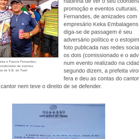
nadinha de ver o seu coorden
promoção e eventos culturais,
Fernandes, de amizades com 
empresário Keka Embalagens
diga-se de passagem é seu
adversário político e o estopi
foto publicada nas redes soci
os dois (comissionado e o adv
eka e Francis Fernandes,
num evento realizado na cida
oordenador de eventos
segundo dizem, a prefeita vir
is de S.B. do Trairí
fera e deu as contas do canto
cantor nem teve o direito de se defender.