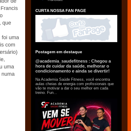
ador de
 Francis
CURTA NOSSA FAN PAGE
o
, que
m foi uma
ais com
ersário)
Postagem em destaque
de,
@academia_saudefitness : Chegou a
hora de cuidar da saúde, melhorar o
ou uma
condicionamento e ainda se divertir!
r numa
Na Academia Saúde Fitness, você encontra
aulas cheias de energia com profissionais que
vão te motivar a dar o seu melhor em cada
treino. Fun...