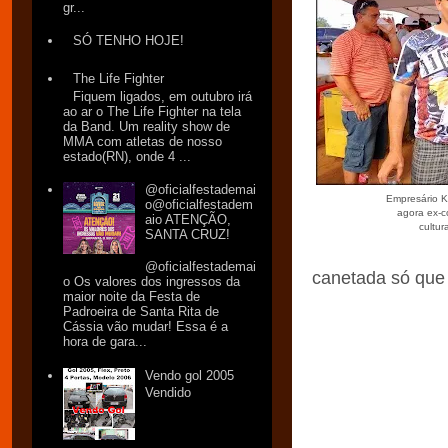
gr...
SÓ TENHO HOJE!
The Life Fighter
Fiquem ligados, em outubro irá
ao ar o The Life Fighter na tela
da Band. Um reality show de
MMA com atletas de nosso
estado(RN), onde 4 ...
@oficialfestademai
Empresário K
o@oficialfestadem
agora ex-c
aio ATENÇÃO,
cultura
SANTA CRUZ!
@oficialfestademai
canetada só que 
o Os valores dos ingressos da
maior noite da Festa de
Padroeira de Santa Rita de
Cássia vão mudar! Essa é a
hora de gara...
Vendo gol 2005
Vendido