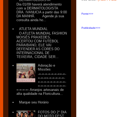
Dia 01/09 haverá atendimento
com a DERMATOLOGISTA
DRA. IVANUCIA a partir das 9:00
Fonte>>>
DA MANHÃ. Agende já sua
consulta ainda ho...
Publicidade>>>
ATLETA MUNDIAL
O ATLETA MUNDIAL FASHION
MOISÉS PRAXEDES,
ACERTOU COM FUTEBOL
PARAIBANO, ELE VAI
DEFENDER AS CORES DO
INTERNACIONAL DE
TEIXEIRA, CIDADE SER...
Adoração e
Missões
-=-=-=-=-=-=-==-=-
=-=-==-=-=-=-=-=-
=-=-=-=-=-=-=-=-=-
=-=-=-=-=-=-=-=-=-
=-=-=-=- Arranjos artesanais de
alta qualidade na Floricultura...
Marque seu Horário
FOTOS DO 2° DIA
DO MOTO FEST