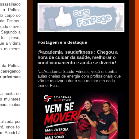
ssassinado
 a Polícia
 do corpo do
e Freitas,
ejado e teve
. Segundo a
foi preso,
Postagem em destaque
ue a vítima
as mulheres
@academia_saudefitness : Chegou a
hora de cuidar da saúde, melhorar o
condicionamento e ainda se divertir!
 da Polícia
 carregando
Na Academia Saúde Fitness, você encontra
aulas cheias de energia com profissionais que
o próximas
vão te motivar a dar o seu melhor em cada
treino. Fun...
acredita se
as mulheres
para roubar
alizada por
ó, onde foi
em Apodi há