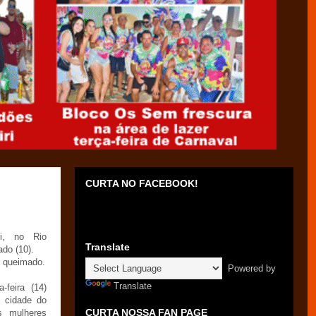
CURTA NO FACEBOOK!
i, no Rio
Translate
do (10).
e queimado.
Powered by
Translate
-feira (14)
, cidade do
CURTA NOSSA FAN PAGE
s mulheres