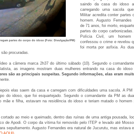
saindo da casa do idoso a
carregando uma sacola que
Militar acredita conter partes
homem. Augusto Fernandes d
de 71 anos, foi morto, esquart
partes do corpo carbonizadas
Polícia Civil, um homem 
regam partes do corpo do idoso (Foto: Divulgação/PM)
confessou o crime e revelou q
foi morta por asfixia. As du
 são procuradas.
vídeo a câmera marca 2h37 do último sábado (10). Segundo o comandante
o Batista, as imagens mostram duas mulheres entrando na casa do idoso
es são as principais suspeitas. Segundo informações, elas eram muit
nente.
epois elas saem da casa e carregam com dificuldades uma sacola. A PM 
orpo do idoso, que foi esquartejado. Segundo o comandante da PM as du
o mãe e filha, estavam na residência do idoso e teriam matado o homem 
 cortado ao meio e queimado, dentro das ruínas de uma antiga pousada, loc
ico de Apodi. O corpo da vítima foi removido pelo ITEP e levado até Mossor
para sepultamento. Augusto Fernandes era natural de Jucurutu, mas estava 
O AQUI)