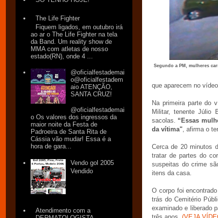
The Life Fighter
Fiquem ligados, em outubro irá
ao ar o The Life Fighter na tela
da Band. Um reality show de
MMA com atletas de nosso
estado(RN), onde 4 ...
Segundo a PM, mulheres car
@oficialfestademai
o@oficialfestadem
que aparecem no vídeo
aio ATENÇÃO,
SANTA CRUZ!
Na primeira parte do 
@oficialfestademai
Militar, tenente Júli
o Os valores dos ingressos da
sacolas.
“Essas mulher
maior noite da Festa de
da vítima"
, afirma o te
Padroeira de Santa Rita de
Cássia vão mudar! Essa é a
hora de gara...
Cerca de 20 minutos d
tratar de partes do c
Vendo gol 2005
suspeitas do crime sã
Vendido
itens da casa.
O corpo foi encontrado
trás do Cemitério Públ
examinado e liberado 
Atendimento com a
três anos.
(VEJA VÍDE
DERMATOLOGISTA