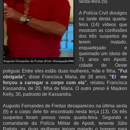
sexta-feira (9).
A Polícia Civil divulgou
na tarde desta quarta-
feira (14) vídeos que
mostram as confissões
dos três suspeitos de
terem matado,
esquartejado e
queimado um idoso de
71 anos em Apodi,
Augusto Fernandes de Freitas (Foto: Divulgação/PM)
cidade do Oeste
potiguar. Entre eles estão duas mulheres, mãe e filha.
"Fui
obrigada"
, disse Francisca Maria, de 38 anos.
"El
me
e
forçou a carregar o corpo com ela"
, relatou Francisca
Kassandra, de 20, filha de Maria. O outro preso é Maykon
Kelly, 30, padrasto de Kassandra.
Augusto Fernandes de Freitas desapareceu na última sexta
(9) e o corpo dele foi encontrado nesta terça (13). Os três
suspeitos foram presos nesta quarta-feira. Segundo o
comandante da Polícia Militar de Apodi, tenente Júlio
Batista, as duas mulheres teriam matado o homem para