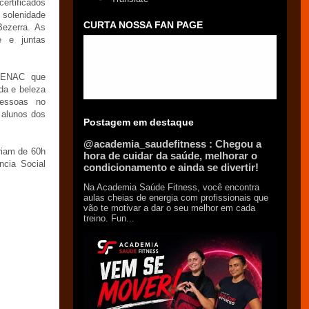
ertificados
solenidade
CURTA NOSSA FAN PAGE
Bezerra. As
e e juntas
 SENAC que
oda e beleza
pessoas no
 alunos dos
Postagem em destaque
@academia_saudefitness : Chegou a
riam de 60h
hora de cuidar da saúde, melhorar o
ncia Social
condicionamento e ainda se divertir!
Na Academia Saúde Fitness, você encontra
aulas cheias de energia com profissionais que
vão te motivar a dar o seu melhor em cada
treino. Fun...