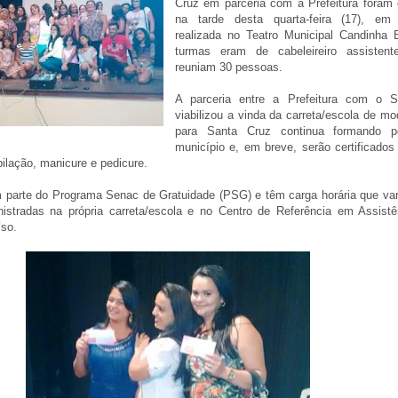
Cruz em parceria com a Prefeitura foram c
na tarde desta quarta-feira (17), em 
realizada no Teatro Municipal Candinha 
turmas eram de cabeleireiro assistent
reuniam 30 pessoas.
A parceria entre a Prefeitura com o
viabilizou a vinda da carreta/escola de m
para Santa Cruz continua formando 
município e, em breve, serão certificados
pilação, manicure e pedicure.
 parte do Programa Senac de Gratuidade (PSG) e têm carga horária que va
istradas na própria carreta/escola e no Centro de Referência em Assistê
íso.