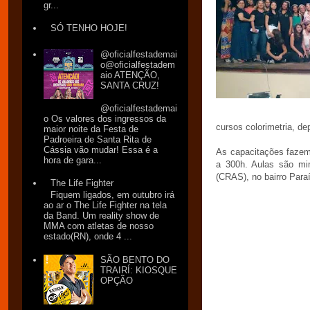
gr...
SÓ TENHO HOJE!
@oficialfestademai
o@oficialfestadem
aio ATENÇÃO,
SANTA CRUZ!
@oficialfestademai
o Os valores dos ingressos da
cursos colorimetria, de
maior noite da Festa de
Padroeira de Santa Rita de
Cássia vão mudar! Essa é a
As capacitações fazem
hora de gara...
a 300h. Aulas são min
(CRAS), no bairro Para
The Life Fighter
Fiquem ligados, em outubro irá
ao ar o The Life Fighter na tela
da Band. Um reality show de
MMA com atletas de nosso
estado(RN), onde 4 ...
SÃO BENTO DO
TRAIRÍ: KIOSQUE
OPÇÃO