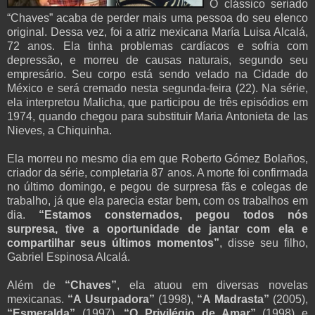
O clássico seriado
“Chaves” acaba de perder mais uma pessoa do seu elenco
original. Dessa vez, foi a atriz mexicana María Luisa Alcalá,
72 anos. Ela tinha problemas cardíacos e sofria com
depressão, e morreu de causas naturais, segundo seu
empresário. Seu corpo está sendo velado na Cidade do
México e será cremado nesta segunda-feira (22). Na série,
ela interpretou Malicha, que participou de três episódios em
1974, quando chegou para substituir Maria Antonieta de las
Nieves, a Chiquinha.
Ela morreu no mesmo dia em que Roberto Gómez Bolaños,
criador da série, completaria 87 anos. A morte foi confirmada
no último domingo, e pegou de surpresa fãs e colegas de
trabalho, já que ela parecia estar bem, com os trabalhos em
dia.
“Estamos consternados, pegou todos nós
surpresa, tive a oportunidade de jantar com ela e
compartilhar seus últimos momentos”
, disse seu filho,
Gabriel Espinosa Alcalá.
Além de
“Chaves”
, ela atuou em diversas novelas
mexicanas.
“A Usurpadora”
(1998),
“A Madrasta”
(2005),
“Esmeralda”
(1997),
“O Privilégio de Amar”
(1998) e