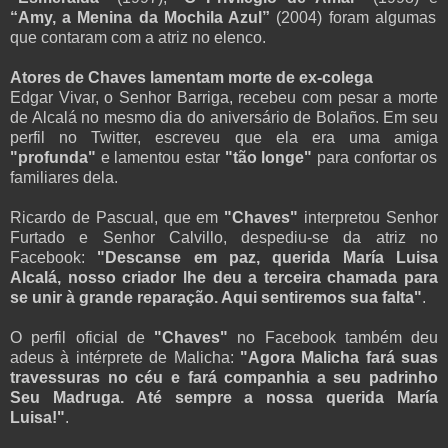
“Amy, a Menina da Mochila Azul”
(2004) foram algumas
que contaram com a atriz no elenco.
Atores de Chaves lamentam morte de ex-colega
Edgar Vivar, o Senhor Barriga, recebeu com pesar a morte
de Alcalá no mesmo dia do aniversário de Bolaños. Em seu
perfil no Twitter, escreveu que ela era uma amiga
"profunda"
e lamentou estar
"tão longe"
para confortar os
familiares dela.
Ricardo de Pascual, que em
"Chaves"
interpretou Senhor
Furtado e Senhor Calvillo, despediu-se da atriz no
Facebook:
"Descanse em paz, querida María Luisa
Alcalá, nosso criador lhe deu a terceira chamada para
se unir à grande reparação. Aqui sentiremos sua falta"
.
O perfil oficial de
"Chaves"
no Facebook também deu
adeus à intérprete de Malicha:
"Agora Malicha fará suas
travessuras no céu e fará companhia a seu padrinho
Seu Madruga. Até sempre a nossa querida María
Luisa!"
.