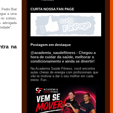
CURTA NOSSA FAN PAGE
, Pedro Bial
egue a urna
no sorteio,
A advogada
imidade".
Postagem em destaque
ntra na
@academia_saudefitness : Chegou a
hora de cuidar da saúde, melhorar o
condicionamento e ainda se divertir!
Na Academia Saúde Fitness, você encontra
aulas cheias de energia com profissionais que
vão te motivar a dar o seu melhor em cada
treino. Fun...