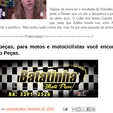
Depois de anunciar o resultado do Paredão
pede a Renan que va até a despensa e p
do dedo duro. O Líder tira Maria Claudia 
que pede que Adélia revele seu voto. 
ik e justifica: "Não tenho nada contra ela, mas foi por uma questão de prox
=-=-=-=-=-=-=-<<<Publicidade>>>=-=-=--=-=---=-=-=-=-=-=-=-=--=
peças, para motos e motociclistas você enco
o Peças.
a
às
segunda-feira, fevereiro 22, 2016