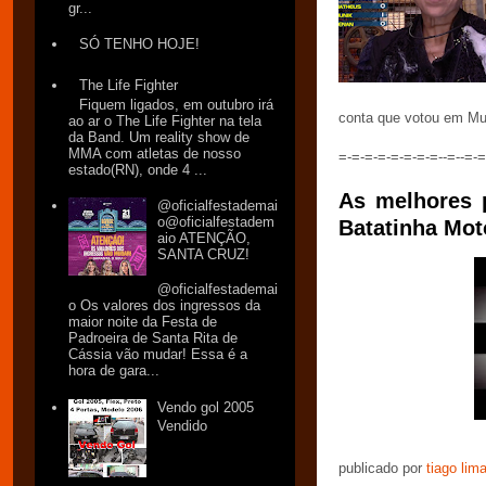
gr...
SÓ TENHO HOJE!
The Life Fighter
Fiquem ligados, em outubro irá
conta que votou em Mun
ao ar o The Life Fighter na tela
da Band. Um reality show de
MMA com atletas de nosso
=-=-=-=-=-=-=-=--=--=-
estado(RN), onde 4 ...
As melhores 
@oficialfestademai
o@oficialfestadem
Batatinha Mot
aio ATENÇÃO,
SANTA CRUZ!
@oficialfestademai
o Os valores dos ingressos da
maior noite da Festa de
Padroeira de Santa Rita de
Cássia vão mudar! Essa é a
hora de gara...
Vendo gol 2005
Vendido
publicado por
tiago lim