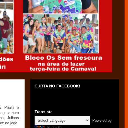
CURTA NO FACEBOOK!
a Paula é
Translate
hega a hora
s, Juliana
Powered by
ez no jogo.
Translate