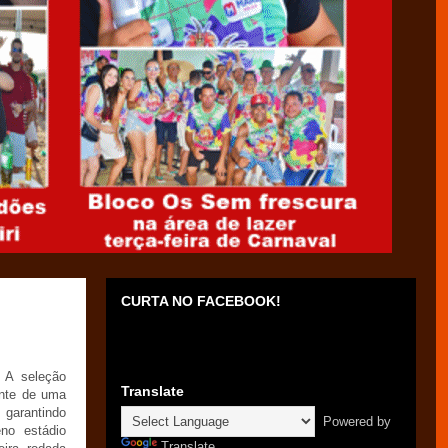
CURTA NO FACEBOOK!
 A seleção
Translate
ante de uma
 garantindo
Powered by
o estádio
Translate