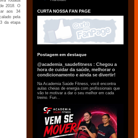
eira rodada
 de 2018. O
CURTA NOSSA FAN PAGE
car aos 34
calado pela
13 da etapa
Postagem em destaque
@academia_saudefitness : Chegou a
hora de cuidar da saúde, melhorar o
condicionamento e ainda se divertir!
Na Academia Saúde Fitness, você encontra
aulas cheias de energia com profissionais que
vão te motivar a dar o seu melhor em cada
treino. Fun...