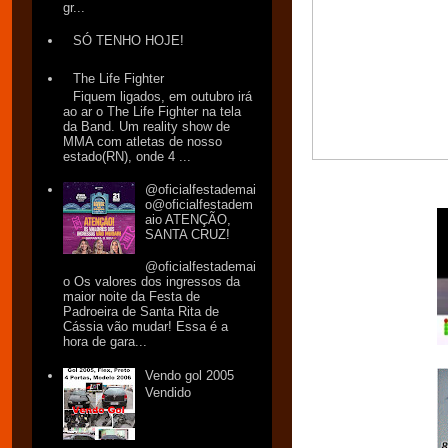
gr...
SÓ TENHO HOJE!
The Life Fighter
Fiquem ligados, em outubro irá
ao ar o The Life Fighter na tela
da Band. Um reality show de
MMA com atletas de nosso
estado(RN), onde 4 ...
@oficialfestademai
o@oficialfestadem
aio ATENÇÃO,
SANTA CRUZ!
@oficialfestademai
o Os valores dos ingressos da
maior noite da Festa de
Padroeira de Santa Rita de
Cássia vão mudar! Essa é a
hora de gara...
Vendo gol 2005
Vendido