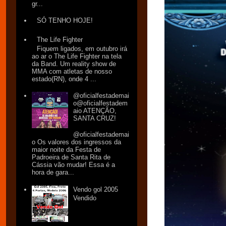
gr...
SÓ TENHO HOJE!
The Life Fighter
Fiquem ligados, em outubro irá
ao ar o The Life Fighter na tela
da Band. Um reality show de
MMA com atletas de nosso
estado(RN), onde 4 ...
@oficialfestademai
o@oficialfestadem
aio ATENÇÃO,
SANTA CRUZ!
@oficialfestademai
o Os valores dos ingressos da
maior noite da Festa de
Padroeira de Santa Rita de
Cássia vão mudar! Essa é a
hora de gara...
Vendo gol 2005
Vendido