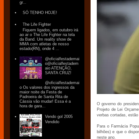
gr...
SÓ TENHO HOJE!
The Life Fighter
Fiquem ligados, em outubro irá
ao ar o The Life Fighter na tela
da Band. Um reality show de
MMA com atletas de nosso
estado(RN), onde 4 ...
@oficialfestademai
o@oficialfestadem
aio ATENÇÃO,
SANTA CRUZ!
@oficialfestademai
o Os valores dos ingressos da
maior noite da Festa de
Padroeira de Santa Rita de
Cássia vão mudar! Essa é a
O governo do president
hora de gara...
Projeto de Lei Orçame
verbas cortadas, estão
Vendo gol 2005
Vendido
Para o Farmácia Popul
bilhões) e que o dispo
neste ano.