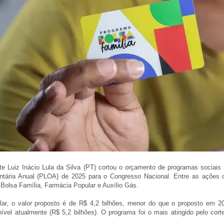
e Luiz Inácio Lula da Silva (PT) cortou o orçamento de programas sociais 
ntária Anual (PLOA) de 2025 para o Congresso Nacional. Entre as ações 
 Bolsa Família, Farmácia Popular e Auxílio Gás.
ar, o valor proposto é de R$ 4,2 bilhões, menor do que o proposto em 2
nível atualmente (R$ 5,2 bilhões). O programa foi o mais atingido pelo cort