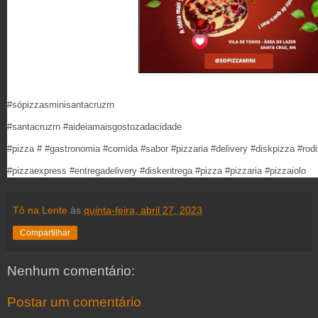
#sópizzasminisantacruzrn
#santacruzrn #aideiamaisgostozadacidade
#pizza # #gastronomia #comida #sabor #pizzaria #delivery #diskpizza #rodi
#pizzaexpress #entregadelivery #diskentrega #pizza #pizzaria #pizzaiolo
Tô na Lente
às
quinta-feira, abril 27, 2023
Compartilhar
Nenhum comentário:
Postar um comentário