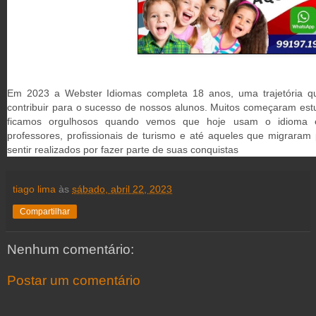
Em 2023 a Webster Idiomas completa 18 anos, uma trajetória 
contribuir para o sucesso de nossos alunos. Muitos começaram est
ficamos orgulhosos quando vemos que hoje usam o idioma e
professores, profissionais de turismo e até aqueles que migraram
sentir realizados por fazer parte de suas conquistas
tiago lima
às
sábado, abril 22, 2023
Compartilhar
Nenhum comentário:
Postar um comentário