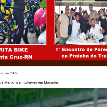
ubro de 2022
 e aterroriza mulheres em Macaíba