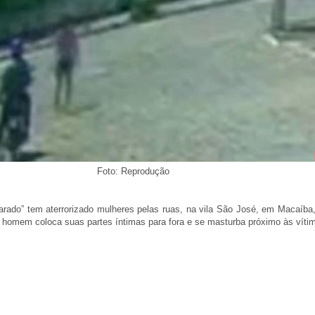
Foto: Reprodução
arado” tem aterrorizado mulheres pelas ruas, na vila São José, em Macaíba
homem coloca suas partes íntimas para fora e se masturba próximo às víti