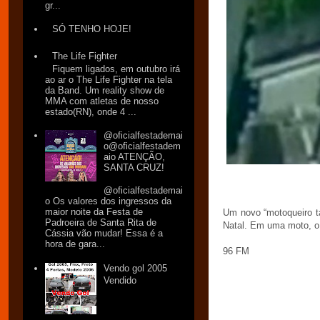
gr...
SÓ TENHO HOJE!
The Life Fighter
Fiquem ligados, em outubro irá
ao ar o The Life Fighter na tela
da Band. Um reality show de
MMA com atletas de nosso
estado(RN), onde 4 ...
@oficialfestademai
o@oficialfestadem
aio ATENÇÃO,
SANTA CRUZ!
@oficialfestademai
o Os valores dos ingressos da
maior noite da Festa de
Um novo “motoqueiro t
Padroeira de Santa Rita de
Natal. Em uma moto, o 
Cássia vão mudar! Essa é a
hora de gara...
96 FM
Vendo gol 2005
Vendido