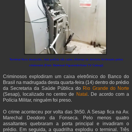
Terminal ficou destruído, mas polícia não sabe informar se dinheiro foi levado pelos
criminosos (Foto: Marksuel Figueredo/Inter TV Cabugi)
Criminosos explodiram um caixa eletrônico do Banco do
Brasil na madrugada desta quarta-feira (14) dentro do prédio
da Secretaria da Saúde Pública do
Rio Grande do Norte
(Sesap), localizado no centro de
Natal
. De acordo com a
Polícia Militar, ninguém foi preso.
O crime aconteceu por volta das 3h50. A Sesap fica na Av.
Marechal Deodoro da Fonseca. Pelo menos quatro
assaltantes quebraram a porta principal e invadiram o
prédio. Em seguida, a quadrilha explodiu o terminal. Três