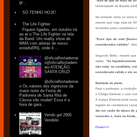
“Isso de que se mais de 50%
gr...
Universidade de Brasília (UnB)
SÓ TENHO HOJE!
Na verdade, tanto os votos n
mesmo que haja mais de 50%
The Life Fighter
recebidos pelos candidatos 
Fiquem ligados, em outubro irá
ao ar o The Life Fighter na tela
da Band. Um reality show de
“Esse tipo de voto [branc
MMA com atletas de nosso
considerados válidos”
, dis
estado(RN), onde 4 ...
Segundo Britto, mesmo que 
@oficialfestademai
válido.
“Se hipoteticamente
o@oficialfestadem
aio ATENÇÃO,
não votar no candidato, vo
SANTA CRUZ!
considerado válido e ele s
@oficialfestademai
Nulidade do pleito
o Os valores dos ingressos da
Para o professor, a confusã
maior noite da Festa de
o Código Eleitoral, o voto nu
Padroeira de Santa Rita de
Cássia vão mudar! Essa é a
A Justiça Eleitoral pode anu
hora de gara...
registro de candidatura cass
dar em razão do abuso de 
Vendo gol 2005
vencedor e, mais na frente,
Vendido
Fonte>>>