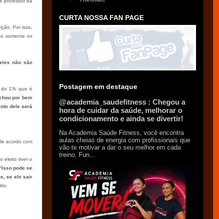
o e professor da
CURTA NOSSA FAN PAGE
ção. Por isso,
ão somente os
 eles não são
Postagem em destaque
s do 1% que é
achou por bem
@academia_saudefitness : Chegou a
oto dele será
hora de cuidar da saúde, melhorar o
condicionamento e ainda se divertir!
Na Academia Saúde Fitness, você encontra
aulas cheias de energia com profissionais que
 De acordo com
vão te motivar a dar o seu melhor em cada
treino. Fun...
eleito tiver o
“Isso pode se
, se ele sair
tto.