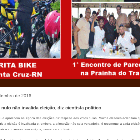
setembro de 2016
nulo não invalida eleição, diz cientista político
que aparecem na época das eleições diz respeito aos votos nulos. Muitos eleitores acreditam 
lo a eleição é invalidada e, embora a afirmação não seja verdadeira, é recorrente a cada eleiç
iais e conversas com amigos, causando confusão.