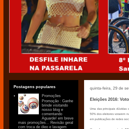
Postagens populares
quinta-feira, 29 de 
Promoções
Eleições 2016: Voto 
Promoção : Ganhe
brinde visitando
Uma das principais dúvidas 
nosso blog e
comentando
50% dos eleitores votarem nu
Aguarde! em breve
em publicações de redes soc
mais promoções... Revisão geral
com troca de óleo e lavagem