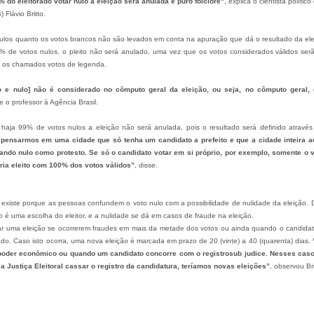
 do eleitorado votar nulo a eleição será anulada é puro folclore”
, explica o cientista polític
 Flávio Britto.
ulos quanto os votos brancos não são levados em conta na apuração que dá o resultado da elei
 de votos nulos, o pleito não será anulado, uma vez que os votos considerados válidos ser
e os chamados votos de legenda.
o e nulo] não é considerado no cômputo geral da eleição, ou seja, no cômputo geral,
se o professor à Agência Brasil.
haja 99% de votos nulos a eleição não será anulada, pois o resultado será definido atravé
 pensarmos em uma cidade que só tenha um candidato a prefeito e que a cidade inteira 
tando nulo como protesto. Se só o candidato votar em si próprio, por exemplo, somente o v
eria eleito com 100% dos votos válidos”
, disse.
o existe porque as pessoas confundem o voto nulo com a possibilidade de nulidade da eleição.
lo é uma escolha do eleitor, e a nulidade se dá em casos de fraude na eleição.
lar uma eleição se ocorrerem fraudes em mais da metade dos votos ou ainda quando o candidato 
ado. Caso isto ocorra, uma nova eleição é marcada em prazo de 20 (vinte) a 40 (quarenta) dias.
poder econômico ou quando um candidato concorre com o registrosub judice. Nesses casos
 a Justiça Eleitoral cassar o registro da candidatura, teríamos novas eleições”
, observou Bri