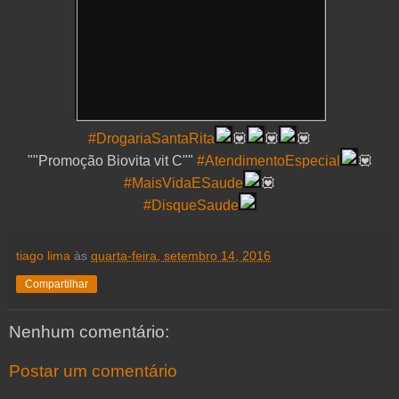
#DrogariaSantaRita
💟
💟
💟
""Promoção Biovita vit C""
#AtendimentoEspecial
💟
#MaisVidaESaude
💟
#DisqueSaude
tiago lima
às
quarta-feira, setembro 14, 2016
Compartilhar
Nenhum comentário:
Postar um comentário