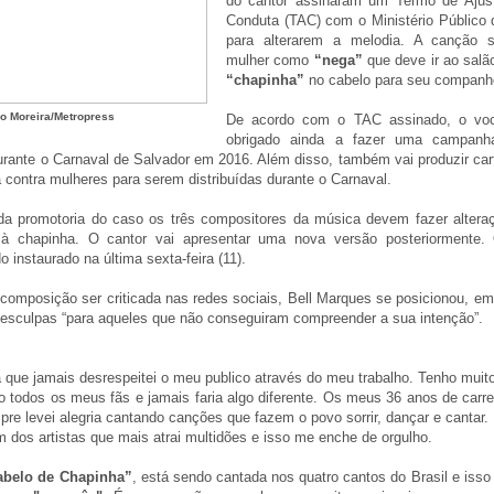
do cantor assinaram um Termo de Ajus
Conduta (TAC) com o Ministério Público 
para alterarem a melodia. A canção s
mulher como
“nega”
que deve ir ao salã
“chapinha”
no cabelo para seu companh
io Moreira/Metropress
De acordo com o TAC assinado, o voca
obrigado ainda a fazer uma campanh
ante o Carnaval de Salvador em 2016. Além disso, também vai produzir cart
a contra mulheres para serem distribuídas durante o Carnaval.
a promotoria do caso os três compositores da música devem fazer alteraç
a à chapinha. O cantor vai apresentar uma nova versão posteriormente. 
do instaurado na última sexta-feira (11).
omposição ser criticada nas redes sociais, Bell Marques se posicionou, em
esculpas “para aqueles que não conseguiram compreender a sua intenção”.
a que jamais desrespeitei o meu publico através do meu trabalho. Tenho muit
o todos os meus fãs e jamais faria algo diferente. Os meus 36 anos de carre
re levei alegria cantando canções que fazem o povo sorrir, dançar e cantar.
 dos artistas que mais atrai multidões e isso me enche de orgulho.
abelo de Chapinha”
, está sendo cantada nos quatro cantos do Brasil e iss