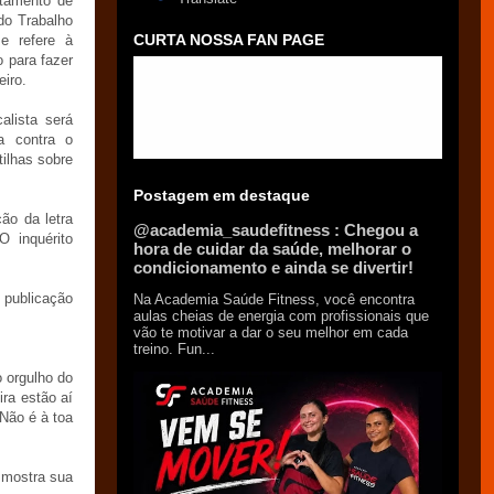
tamento de
do Trabalho
CURTA NOSSA FAN PAGE
e refere à
o para fazer
eiro.
lista será
a contra o
ilhas sobre
Postagem em destaque
ão da letra
@academia_saudefitness : Chegou a
O inquérito
hora de cuidar da saúde, melhorar o
condicionamento e ainda se divertir!
 publicação
Na Academia Saúde Fitness, você encontra
aulas cheias de energia com profissionais que
vão te motivar a dar o seu melhor em cada
treino. Fun...
o orgulho do
ira estão aí
 Não é à toa
o mostra sua