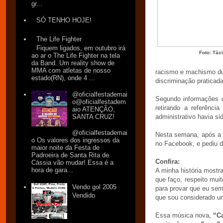
gr...
SÓ TENHO HOJE!
The Life Fighter
Fiquem ligados, em outubro irá
Foto: Tác
ao ar o The Life Fighter na tela
da Band. Um reality show de
MMA com atletas de nosso
racismo e machismo dur
estado(RN), onde 4 ...
discriminação praticad
@oficialfestademai
Segundo informações d
o@oficialfestadem
retirando a referênci
aio ATENÇÃO,
SANTA CRUZ!
administrativo havia si
@oficialfestademai
Nesta semana, após a c
o Os valores dos ingressos da
no Facebook, e pediu d
maior noite da Festa de
Padroeira de Santa Rita de
Confira:
Cássia vão mudar! Essa é a
hora de gara...
A minha história mostr
que faço, respeito muit
Vendo gol 2005
para provar que eu semp
Vendido
que sou considerado um
Essa música nova,
“C