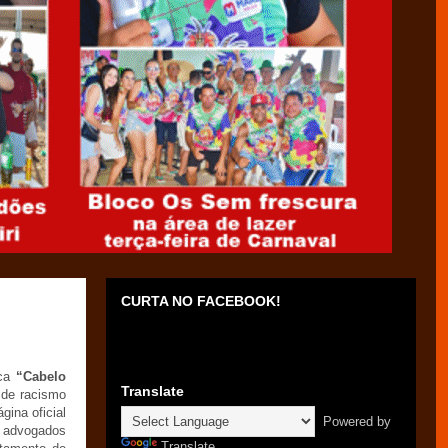
CURTA NO FACEBOOK!
ica
“Cabelo
Translate
 de racismo
ina oficial
Powered by
 advogados
Translate