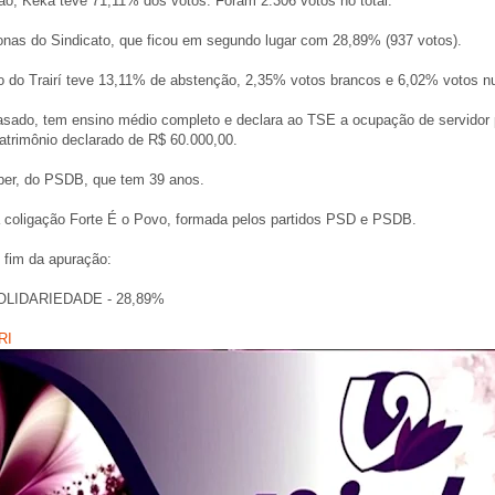
ão, Keka teve 71,11% dos votos. Foram 2.306 votos no total.
onas do Sindicato, que ficou em segundo lugar com 28,89% (937 votos).
 do Trairí teve 13,11% de abstenção, 2,35% votos brancos e 6,02% votos nu
sado, tem ensino médio completo e declara ao TSE a ocupação de servidor 
atrimônio declarado de R$ 60.000,00.
eber, do PSDB, que tem 39 anos.
 coligação Forte É o Povo, formada pelos partidos PSD e PSDB.
o fim da apuração:
 SOLIDARIEDADE - 28,89%
RI