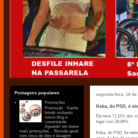
Postagens populares
segunda-feira, 16 d
Promoções
Keka, do PSD, é ele
Promoção : Ganhe
brinde visitando
Ele teve 71,11% dos vo
nosso blog e
lugar com 28,89%.
comentando
Aguarde! em breve
mais promoções... Revisão geral
Keka, do PSD, foi eleit
com troca de óleo e lavagem