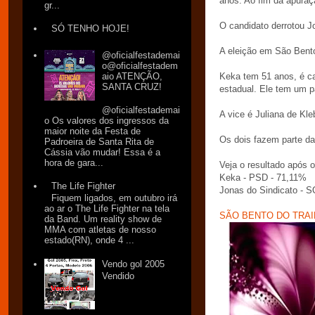
anos. Ao fim da apuraç
gr...
O candidato derrotou J
SÓ TENHO HOJE!
A eleição em São Bento
@oficialfestademai
o@oficialfestadem
Keka tem 51 anos, é ca
aio ATENÇÃO,
SANTA CRUZ!
estadual. Ele tem um p
@oficialfestademai
A vice é Juliana de Kl
o Os valores dos ingressos da
maior noite da Festa de
Os dois fazem parte da
Padroeira de Santa Rita de
Cássia vão mudar! Essa é a
hora de gara...
Veja o resultado após 
Keka - PSD - 71,11%
The Life Fighter
Jonas do Sindicato -
Fiquem ligados, em outubro irá
ao ar o The Life Fighter na tela
SÃO BENTO DO TRAI
da Band. Um reality show de
MMA com atletas de nosso
estado(RN), onde 4 ...
Vendo gol 2005
Vendido