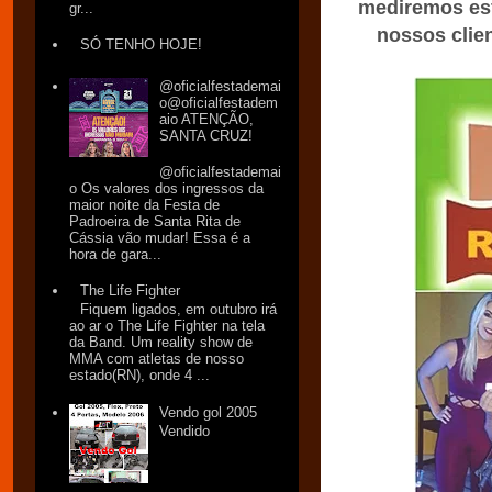
mediremos esf
gr...
nossos clie
SÓ TENHO HOJE!
@oficialfestademai
o@oficialfestadem
aio ATENÇÃO,
SANTA CRUZ!
@oficialfestademai
o Os valores dos ingressos da
maior noite da Festa de
Padroeira de Santa Rita de
Cássia vão mudar! Essa é a
hora de gara...
The Life Fighter
Fiquem ligados, em outubro irá
ao ar o The Life Fighter na tela
da Band. Um reality show de
MMA com atletas de nosso
estado(RN), onde 4 ...
Vendo gol 2005
Vendido