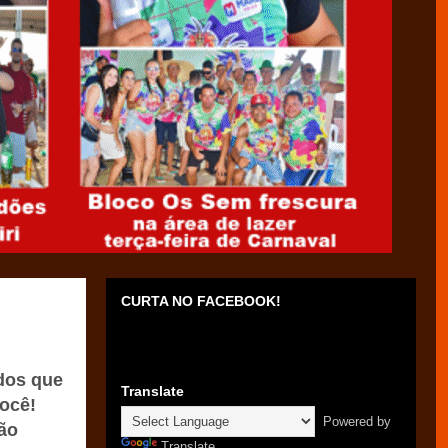
CURTA NO FACEBOOK!
dos que
Translate
ocê!
Powered by
ão
Translate