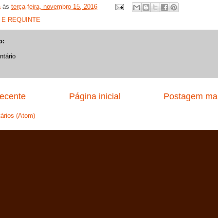
a
às
terça-feira, novembro 15, 2016
 E REQUINTE
o:
tário
ecente
Página inicial
Postagem mai
ários (Atom)