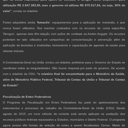
utilização R$ 2.847.383,90, mas o governo só utilizou R$ 875.517,84, ou seja, 30% do
valor”
, consta no relatório.
Foram adquiridos ainda
'fumacês'
, equipamentos para a aplicação de inseticida, e que
nunca foram utilizados. Dos eventos custeados com os recursos da conta específica
'Dengue', apenas dois têm relação com ações de combate ao Aedes Aegypti. Os recursos
poderiam ter sido utilizados em campanhas de conscientização e prevenção além de
aplicação de larvicidas e inseticidas, treinamento e capacitação de agentes de saúde para
vistoriar imóveis.
A Controladoria-Geral da União enviou um relatório preliminar para o Governo do Estado se
manifestar sobre as irregularidades. Não houve resposta por parte do governo. De acordo
com o relatório da CGU,
“o relatório final foi encaminhado para o Ministério da Saúde,
além do Ministério Público Federal, Tribunal de Contas da União e Tribunal de Contas
do Estado”
.
Fiscalização de Entes Federativos
O Programa de Fiscalização em Entes Federativos faz parte do aprimoramento dos
instrumentos e processos de trabalho da Controladoria-Geral da União (CGU). Desde
agosto de 2015, um novo método de controle está sendo aplicado na avaliação dos
recursos públicos federais repassados a Estados, municípios e Distrito Federal. O programa
agora possui três formas de seleção de entes a serem fiscalizadas: Censo, Matriz de