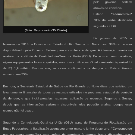
pelo governo federal
através de convênio.
Estado
"economizou"
70% da verba destinada
segundo a CGU.
(Foto: Reprodução/TV Diário)
De janeiro de 2015 a
fevereiro de 2016, o Governo do Estado do Rio Grande do Norte usou 30% do recurso
disponibilizado pelo Governo Federal para o combate à dengue. A informação consta no
relatório da auditoria da Controladoria-Geral da União (CGU). De acordo com o relatório,
alguns equipamentos foram adquiridos, mas nunca utilizados. O valor restante disponível foi
de R$ 1,9 milhão. Em um ano, os casos confirmados de dengue no Estado tiveram
aumento em 55%.
Em nota, a Secretaria Estadual de Saúde do Rio Grande do Norte disse que solicitou um
levantamento financeiro de todos os recursos utilizados no programa estadual de controle
da dengue, o que inclui portarias, repasses, aplicação de recursos. Segundo a Sesap,
depois que as informações estiverem disponíveis, eles poderão analisar porque esse
recurso não foi usado.
Segundo a Controladoria-Geral da União (CGU), parte do Programa de Fiscalização em
Entes Federativos, a fiscalização aconteceu entre março e junho deste ano.
“Constatou-se
que na conta específica para ações de combate à dengue havia disponível para