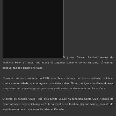
O jovem Cleison Samberti Araújo de
Medeiros Filho, 17 anos, que lutava há algumas semanas contra leucemia, câncer no
sangue, faleceu ontem em Natal.
O jovem, que era estudante do IFRN, descobriu a doença no mês de setembro e lutava
contra a enfermidade, que se agravou nos últimos dias. Ontem, amigos e familiares doaram
sangue em seu nome na passagem da unidade móvel do Hemonorte por Santa Cruz.
O corpo de Cleison Araújo Filho está sendo velado na funerária Santa Cruz. A missa de
corpo presente será celebrada às 10h da manhã, no Instituto Cônego Monte, seguido do
sepultamento para o cemitério Pe. Manoel Gadelha.