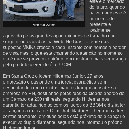
este é o mercado
do futuro, quando
na verdade este é
um mercado
presente e
Hildemar Junior
totalmente
aquecido pelas grandes oportunidades de trabalho que
surgem todos os dias na Web. No Brasil a febre das
supostas MMNs cresce a cada instante com nomes a perder
de vista mas, o que está chamando a atenção no momento
e até que se prove o contrário tem mostrado mais segurança
pelo produto oferecido é a BBOM.
Em Santa Cruz o jovem Hildemar Junior, 27 anos,
empresário e pastor de uma igreja evangélica vem
despontando como um dos maiores franqueados dessa
empresa no RN, desfilando pelas ruas da cidade abordo de
um Camaro de 200 mil reais, segundo Hildemar nos
garantiu ter adquirido só com os lucros da BBOM e diz já ter
alcançado a marca de 10 mil habilitadores, chegando a três
contas diamante, em duas delas está próximo de alcançar o
executivo duplo diamante, segundo nos informou o próprio
Hildemar Junior.