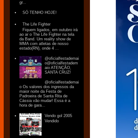
gr...
SÓ TENHO HOJE!
The Life Fighter
Fiquem ligados, em outubro irá
ao ar o The Life Fighter na tela
da Band. Um reality show de
MMA com atletas de nosso
estado(RN), onde 4 ...
@oficialfestademai
o@oficialfestadem
aio ATENÇÃO,
SANTA CRUZ!
@oficialfestademai
o Os valores dos ingressos da
maior noite da Festa de
Padroeira de Santa Rita de
Cássia vão mudar! Essa é a
hora de gara...
Vendo gol 2005
Vendido