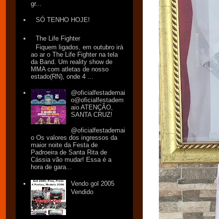
gr...
SÓ TENHO HOJE!
The Life Fighter
Fiquem ligados, em outubro irá
ao ar o The Life Fighter na tela
da Band. Um reality show de
MMA com atletas de nosso
estado(RN), onde 4 ...
@oficialfestademai
o@oficialfestadem
aio ATENÇÃO,
SANTA CRUZ!
@oficialfestademai
o Os valores dos ingressos da
maior noite da Festa de
Padroeira de Santa Rita de
Cássia vão mudar! Essa é a
hora de gara...
Vendo gol 2005
Vendido