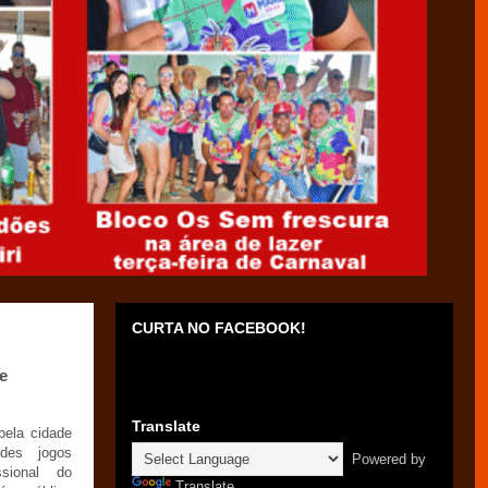
CURTA NO FACEBOOK!
e
Translate
bela cidade
des jogos
Powered by
ssional do
Translate