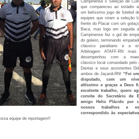
Campinense x Seleção de Cuit
que compareceu ao estádio 
um belíssimo jogo de futebol 
equipes que viram a seleção lo
frente do Placar com um golaço
Baca, mas logo em seguida a
Campinense fez o gol de empa
do goleiro, terminando empata
clássico paraibano e a e
Arbitragem ATAFF-RN mai
desempenhou com a maes
clássico local comandado pelo á
Dantas e seus assistentes Di
ambos de Jaçanã-RN!
“Foi um
disputado, com um níve
altíssimo e graças a Deus 
excelente trabalho, quero ag
convite do Secretário de 
amigo Helio Plácido por c
nossos trabalhos e es
correspondido às expectativ
nossa equipe de reportagem!!