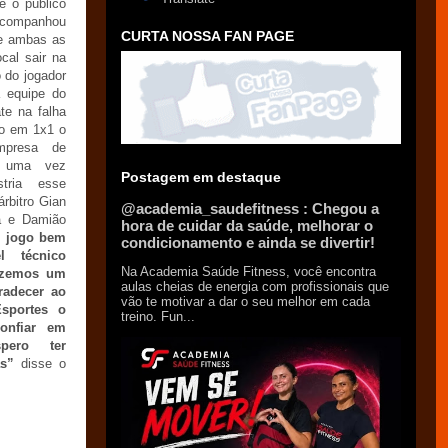
é o público
acompanhou
CURTA NOSSA FAN PAGE
de ambas as
cal sair na
 do jogador
 equipe do
te na falha
do em 1x1 o
mpresa de
s uma vez
Postagem em destaque
tria esse
rbitro Gian
@academia_saudefitness : Chegou a
á e Damião
hora de cuidar da saúde, melhorar o
 jogo bem
condicionamento e ainda se divertir!
l técnico
Na Academia Saúde Fitness, você encontra
fizemos um
aulas cheias de energia com profissionais que
radecer ao
vão te motivar a dar o seu melhor em cada
Esportes o
treino. Fun...
onfiar em
pero ter
as”
disse o