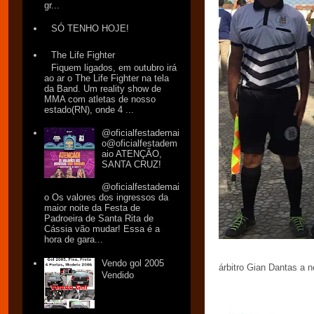
gr...
SÓ TENHO HOJE!
The Life Fighter
Fiquem ligados, em outubro irá
ao ar o The Life Fighter na tela
da Band. Um reality show de
MMA com atletas de nosso
estado(RN), onde 4 ...
@oficialfestademai
o@oficialfestadem
aio ATENÇÃO,
SANTA CRUZ!
@oficialfestademai
o Os valores dos ingressos da
maior noite da Festa de
Padroeira de Santa Rita de
Cássia vão mudar! Essa é a
hora de gara...
Vendo gol 2005
árbitro Gian Dantas a 
Vendido